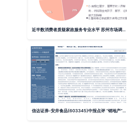
近半数消费者质疑家政服务专业水平 苏州市场调查报告揭示行业痛点
信达证券-安井食品(603345)中报点评 “销地产”模式扩张，抓住弱势市场的增长机遇