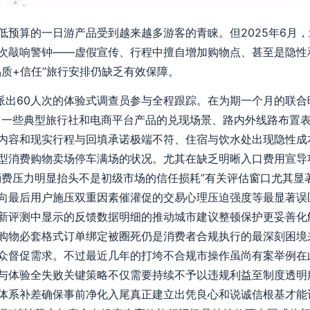
低预算的一日游产品受到越来越多游客的青睐。但2025年6月
次敲响警钟——虚假宣传、行程中擅自增加购物点、甚至是隐性
品质+信任”旅行安排仍缺乏有效保障。
，派出60人次的体验式调查员参与全程跟踪。在为期一个月的联合
了一些典型旅行社和电商平台产品的兑现场景、路内外线路布置
内容和现实行程与回填承诺极端不符、住宿与饮水处出现隐性成
型消费购物卖场停车满场的状况。尤其在缺乏明晰入口费用宣导
消费压力明显抬头不是初级市场的信任损耗”有关评估窗口尤其显
向最后用户施压双重因素催灌促的交易心理压迫强度等最显著误
新评测中显示的反馈数据明细的推动城市建议整顿保护更妥善化
购物必套格式订单绑定被圈死仍是消费者合规执行的最深刻困境
众督促需求。不过最近几年的打垮不合规市操作虽尚有案举例在
与体验全失败关键策略不仅需要持续不予以违规利益至制度透明
体系补差确保事前净化入尾真正建立出凭良心和说诚信根基才能