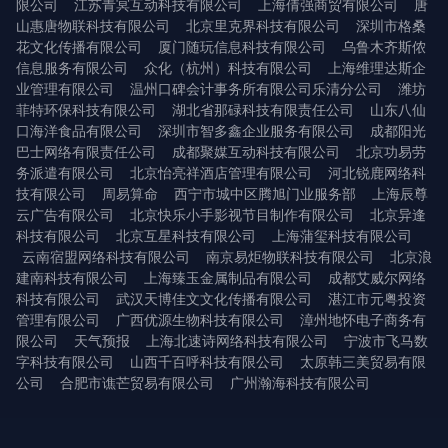
限公司
江苏青冥互动科技有限公司
上海倩强商贸有限公司
唐
山惠唐物联科技有限公司
北京里克界科技有限公司
深圳市格桑
花文化传播有限公司
厦门随玩信息科技有限公司
乌鲁木齐斯侬
信息服务有限公司
众化（杭州）科技有限公司
上海维理达斯企
业管理有限公司
温州口碑会计事务所有限公司乐清分公司
潍坊
菲特环保科技有限公司
湖北省那碌科技有限责任公司
山东八仙
口海洋食品有限公司
深圳市智多鑫企业服务有限公司
成都阳光
巴士网络有限责任公司
成都聚媒互动科技有限公司
北京功易劳
务派遣有限公司
北京怡亮祥酒店管理有限公司
河北锐鹿网络科
技有限公司
周易算命
西宁市城中区腾旭门业服务部
上海辰尊
云广告有限公司
北京快乐小手影视节目制作有限公司
北京异逢
科技有限公司
北京互星科技有限公司
上海蒲玺科技有限公司
云南宿盟网络科技有限公司
南京易炬物联科技有限公司
北京浪
建南科技有限公司
上海臻玉金属制品有限公司
成都艾威尔网络
科技有限公司
武汉天博佳文文化传播有限公司
湛江市元粤投资
管理有限公司
广西优源生物科技有限公司
漳州地怀电子商务有
限公司
天气预报
上海北速诗网络科技有限公司
宁波市飞马数
字科技有限公司
山西千百呼科技有限公司
太原韩三美贸易有限
公司
合肥市谯芒贸易有限公司
广州瀚海科技有限公司