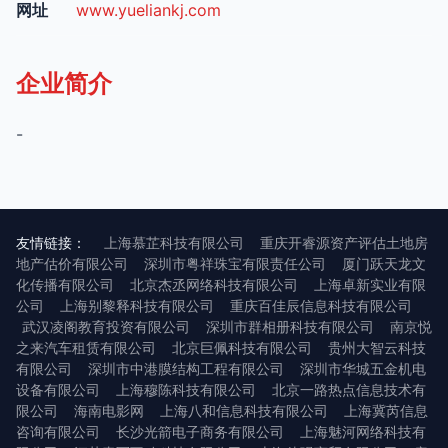
网址
www.yueliankj.com
企业简介
-
友情链接：
上海慕芷科技有限公司
重庆开睿源资产评估土地房
地产估价有限公司
深圳市粤祥珠宝有限责任公司
厦门跃天龙文
化传播有限公司
北京杰丞网络科技有限公司
上海卓新实业有限
公司
上海别黎释科技有限公司
重庆百佳辰信息科技有限公司
武汉凌阁教育投资有限公司
深圳市群相册科技有限公司
南京悦
之来汽车租赁有限公司
北京巨佩科技有限公司
贵州大智云科技
有限公司
深圳市中港膜结构工程有限公司
深圳市华城五金机电
设备有限公司
上海穆陈科技有限公司
北京一路热点信息技术有
限公司
海南电影网
上海八和信息科技有限公司
上海冀芮信息
咨询有限公司
长沙光箭电子商务有限公司
上海魅河网络科技有